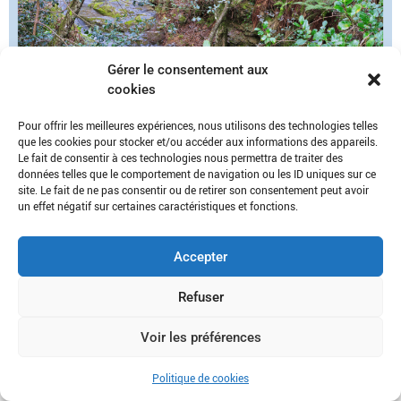
Gérer le consentement aux
cookies
Pour offrir les meilleures expériences, nous utilisons des technologies telles
que les cookies pour stocker et/ou accéder aux informations des appareils.
Le fait de consentir à ces technologies nous permettra de traiter des
données telles que le comportement de navigation ou les ID uniques sur ce
L’or bleu : un stand autour de la ressource en eau Le mardi
site. Le fait de ne pas consentir ou de retirer son consentement peut avoir
15 juillet de 8h à 12h30 – GENOLHAC (marché du village)
un effet négatif sur certaines caractéristiques et fonctions.
Profitez de votre marché estival pour […]
Accepter
Refuser
Voir les préférences
Politique de cookies