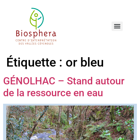
Étiquette :
or bleu
GÉNOLHAC – Stand autour
de la ressource en eau