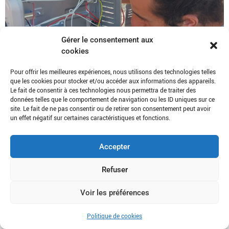
Gérer le consentement aux
cookies
Pour offrir les meilleures expériences, nous utilisons des technologies telles
que les cookies pour stocker et/ou accéder aux informations des appareils.
Le fait de consentir à ces technologies nous permettra de traiter des
données telles que le comportement de navigation ou les ID uniques sur ce
site. Le fait de ne pas consentir ou de retirer son consentement peut avoir
un effet négatif sur certaines caractéristiques et fonctions.
Biosphera vous invite pour une journée dédiée à la
Accepter
fabrication, à la réparation, aux outils low-tech [basse
technologie]. Comment faire pour réparer plutôt que jeter ?
Refuser
Comment donner une seconde […]
Voir les préférences
Politique de cookies