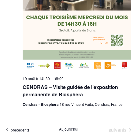
19 août à 14h30
-
16h00
CENDRAS – Visite guidée de l’exposition
permanente de Biosphera
Cendras - Biosphera
18 rue Vincent Faïta, Cendras, France
Évènements
Aujourd’hui
suivants
Évènements
précédents