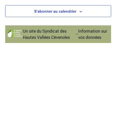
S’abonner au calendrier
Un site du Syndicat des
Information sur
–
Hautes Vallées Cévenoles
vos données