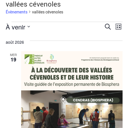
vallées cévenoles
Évènements
vallées cévenoles
Reche
Na
À venir
Recherche
Liste
Sélectionnez
de
et
une
août 2026
date.
vu
navig
Év
MER
de
19
vues
Évèn