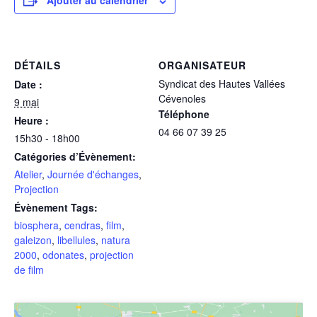
Ajouter au calendrier
DÉTAILS
ORGANISATEUR
Syndicat des Hautes Vallées
Date :
Cévenoles
9 mai
Téléphone
Heure :
04 66 07 39 25
15h30 - 18h00
Catégories d’Évènement:
Atelier
,
Journée d'échanges
,
Projection
Évènement Tags:
biosphera
,
cendras
,
film
,
galeizon
,
libellules
,
natura
2000
,
odonates
,
projection
de film