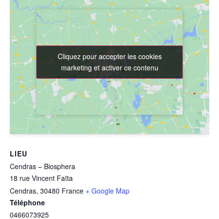
Cliquez pour accepter les cookies
Cliquez pour accepter les cookies
marketing et activer ce contenu
marketing et activer ce contenu
LIEU
Cendras – Biosphera
18 rue Vincent Faïta
Cendras
,
30480
France
+ Google Map
Téléphone
0466073925