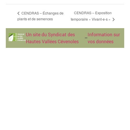
CENDRAS – Exposition
CENDRAS – Échanges de
plants et de semences
temporaire « Vivant-e-s »
Un site du Syndicat des
Information sur
–
Hautes Vallées Cévenoles
vos données