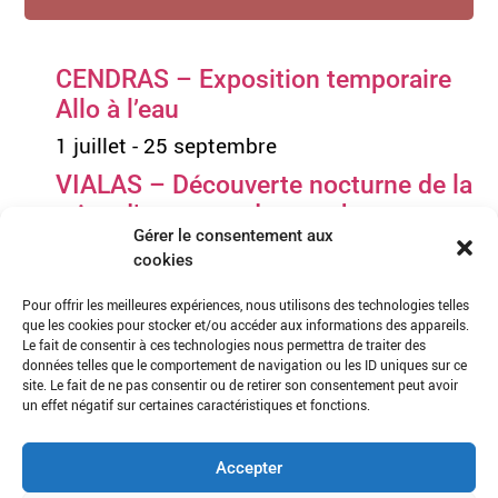
CENDRAS – Exposition temporaire
Allo à l’eau
1 juillet
-
25 septembre
VIALAS – Découverte nocturne de la
mine d’argent et de ses chauves-
Gérer le consentement aux
souris
cookies
11 août à 19h30
-
22h00
Pour offrir les meilleures expériences, nous utilisons des technologies telles
SAINT MARTIN DE BOUBAUX – Au
que les cookies pour stocker et/ou accéder aux informations des appareils.
détour de la rivière
Le fait de consentir à ces technologies nous permettra de traiter des
données telles que le comportement de navigation ou les ID uniques sur ce
14 août à 9h30
-
12h00
site. Le fait de ne pas consentir ou de retirer son consentement peut avoir
un effet négatif sur certaines caractéristiques et fonctions.
CENDRAS – Cyanotype en vadrouille :
empreintes de vie au fil de l’eau
Accepter
18 août à 14h00
-
17h00